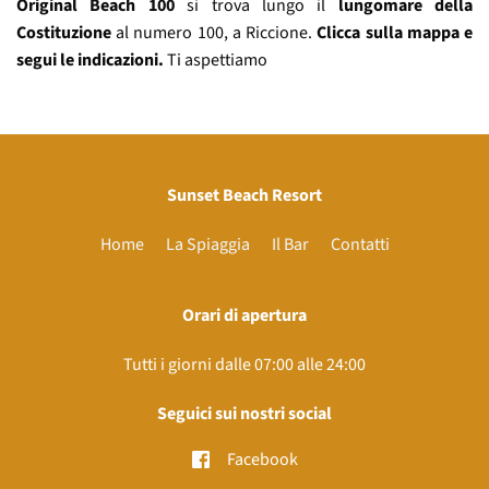
Original Beach 100
si trova lungo il
lungomare della
Costituzione
al numero 100, a Riccione.
Clicca sulla mappa e
segui le indicazioni.
Ti aspettiamo
Sunset Beach Resort
Home
La Spiaggia
Il Bar
Contatti
Orari di apertura
Tutti i giorni dalle 07:00 alle 24:00
Seguici sui nostri social
Facebook