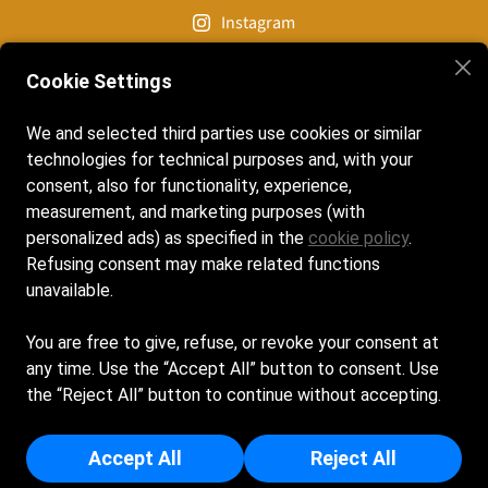
Instagram
Cookie Settings
Contatti
We and selected third parties use cookies or similar
+39 329 6534063
technologies for technical purposes and, with your
consent, also for functionality, experience,
originalbeach100@gmail.com
measurement, and marketing purposes (with
personalized ads) as specified in the
cookie policy
.
Lungomare Costituzione, 100, 47838 Riccione (RN)
Refusing consent may make related functions
unavailable.
Cookie Policy
You are free to give, refuse, or revoke your consent at
Privacy Policy
any time. Use the “Accept All” button to consent. Use
the “Reject All” button to continue without accepting.
VACANZE RICCIONE SRL - Sede Legale: VIALE ALFREDO
CATALANI 1 - 47838 - RICCIONE (RN) - Capitale Sociale Euro
Accept All
Reject All
20.000 - Iscritta al registro delle imprese di Rimini - p.i/c.f:
04666410404 - Numero REA: RN - 430876